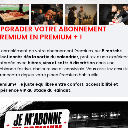
PGRADER VOTRE ABONNEMENT
REMIUM EN PREMIUM + !
n complément de votre abonnement Premium, sur
5 matchs
lectionnés dès la sortie du calendrier
, profitez d’une expérien
enforcée avec
bières, vins et softs à discrétion
dans une
biance festive, chaleureuse et conviviale. Vous assistez ensuit
 rencontre depuis votre place Premium habituelle.
emium+ : le juste équilibre entre confort, accessibilité et
périence VIP au Stade du Hainaut.