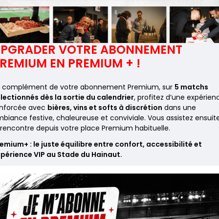
PGRADER VOTRE ABONNEMENT
REMIUM EN PREMIUM + !
n complément de votre abonnement Premium, sur
5 matchs
lectionnés dès la sortie du calendrier
, profitez d’une expérien
enforcée avec
bières, vins et softs à discrétion
dans une
biance festive, chaleureuse et conviviale. Vous assistez ensuit
 rencontre depuis votre place Premium habituelle.
emium+ : le juste équilibre entre confort, accessibilité et
périence VIP au Stade du Hainaut.