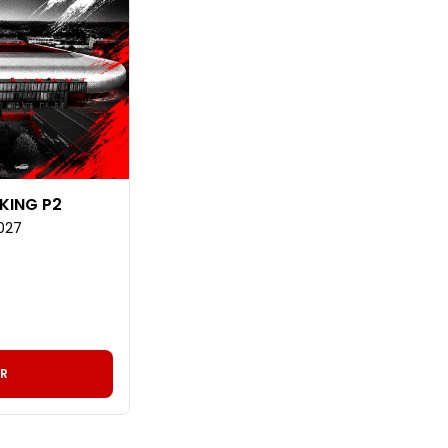
KING P2
027
R