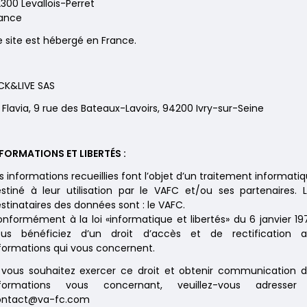
300 Levallois-Perret
ance
 site est hébergé en France.
CK&LIVE SAS
 Flavia, 9 rue des Bateaux-Lavoirs, 94200 Ivry-sur-Seine
FORMATIONS ET LIBERTÉS :
s informations recueillies font l’objet d’un traitement informati
stiné à leur utilisation par le VAFC et/ou ses partenaires. 
stinataires des données sont : le VAFC.
nformément à la loi «informatique et libertés» du 6 janvier 19
ous bénéficiez d’un droit d’accès et de rectification a
formations qui vous concernent.
 vous souhaitez exercer ce droit et obtenir communication 
nformations vous concernant, veuillez-vous adresser
ontact@va-fc.com