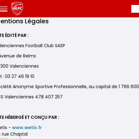
Aller au contenu principal
entions Légales
TE ÉDITÉ PAR :
lenciennes Football Club SASP
 Avenue de Reims
300 Valenciennes
l : 03 27 46 19 10
ciété Anonyme Sportive Professionnelle, au capital de 1 766 60
S Valenciennes 478 407 257
TE HÉBERGÉ ET CONÇU PAR :
tix -
www.wetix.fr
4 rue Chaptal