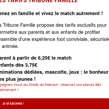
ES TARIFS TRIBUNE FAMILLE
enez en famille et vivez le match autrement !
a Tribune Famille propose des tarifs exclusifs pour
ermettre aux parents et aux enfants de profiter
nsemble d’une expérience foot conviviale, sécurisé
t animée.
arent à partir de 6,25€ le match
nfants dès 3,75€
nimations dédiées, mascotte, jeux : le bonheur
es plus jeunes !
joignez-nous au Stade du Hainaut : réservez vos places dès
intenant !
JE M'ABONNE !