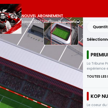
NOUVEL ABONNEMENT
Saison 2026/2027
Stade du Hainaut • Valenciennes
Quantit
Sélectionn
PREMI
La Tribune P
expérience e
TOUTES LES
KOP N
Le coeur du 