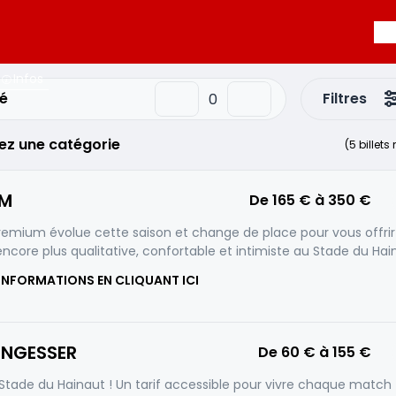
Infos
é
Filtres
ez une catégorie
(
5
billets
UM
De
165 €
à
350 €
remium évolue cette saison et change de place pour vous offri
ncore plus qualitative, confortable et intimiste au Stade du Hai
 INFORMATIONS EN CLIQUANT ICI
UNGESSER
De
60 €
à
155 €
Stade du Hainaut ! Un tarif accessible pour vivre chaque match