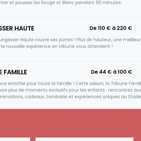
ter et pousser les Rouge et Blanc pendant 90 minutes.
SSER HAUTE
De
110 €
à
220 €
ungesser Haute rouvre ses portes ! Plus de hauteur, une meilleu
t une nouvelle expérience en tribune vous attendent !
E FAMILLE
De
44 €
à
100 €
ce enrichie pour toute la famille ! Cette saison, la Tribune Famil
re plus de moments exclusifs pour les enfants : rencontres av
 animations, cadeaux, tombolas et expériences uniques au Stad
 INFORMATIONS EN CLIQUANT ICI
SER BASSE
De
65 €
à
165 €