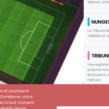
debout, chan
NUNGE
La Tribune N
visibilité e
TRIBUN
Une expérien
propose enco
les joueurs,
Hainaut.
TOUTES LES
es et poursuivre
n d'améliorer votre
uvez à tout moment
NUNGES
ltatifs depuis