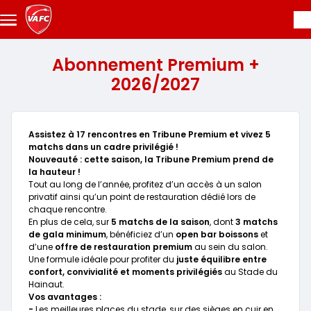
Skip to main content
Abonnement Premium +
2026/2027
Assistez à 17 rencontres en Tribune Premium et vivez 5
matchs dans un cadre privilégié !
Nouveauté : cette saison, la Tribune Premium prend de
la hauteur !
Tout au long de l’année, profitez d’un accès à un salon
privatif ainsi qu’un point de restauration dédié lors de
chaque rencontre.
En plus de cela, sur
5 matchs de la saison
, dont
3 matchs
de gala minimum
, bénéficiez d’un
open bar boissons
et
d’une
offre de restauration premium
au sein du salon.
Une formule idéale pour profiter du
juste équilibre entre
confort, convivialité et moments privilégiés
au Stade du
Hainaut.
Vos avantages :
-
Les meilleures places du stade, sur des sièges en cuir en