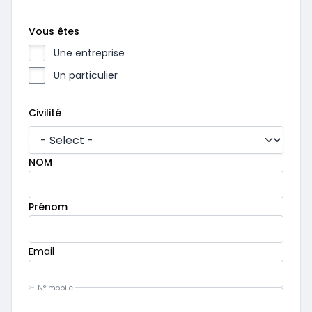
Vous êtes
Une entreprise
Un particulier
NOM
Civilité
Civilité
Mandatory
Mandatory
NOM
Mandatory
Prénom
Mandatory
Email
N° mobile
Mandatory