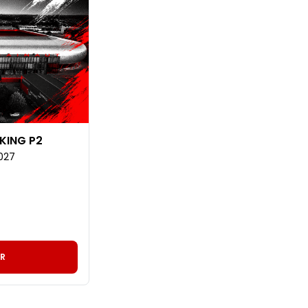
KING P2
027
R